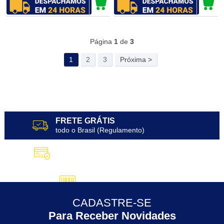
75
Produtos
Página
1
de
3
1
2
3
Próxima >
FRETE GRÁTIS
todo o Brasil (Regulamento)
10X SEM JUROS
no Cartão de Crédito
5% DESCONTO
no Pix
CADASTRE-SE
30 ANOS
de Experiência
Para Receber Novidades