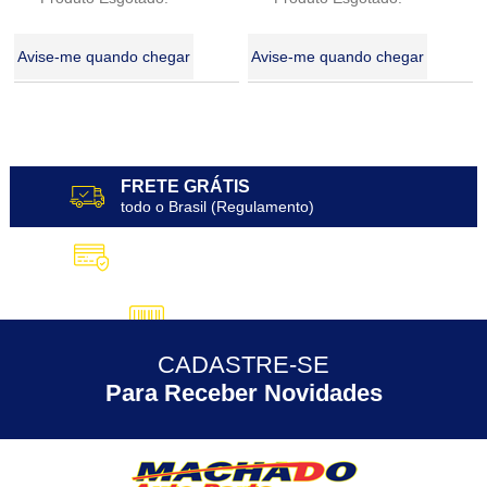
Avise-me quando chegar
Avise-me quando chegar
18
Produtos
FRETE GRÁTIS
todo o Brasil (Regulamento)
10X SEM JUROS
no Cartão de Crédito
5% DESCONTO
no Pix
CADASTRE-SE
30 ANOS
de Experiência
Para Receber Novidades