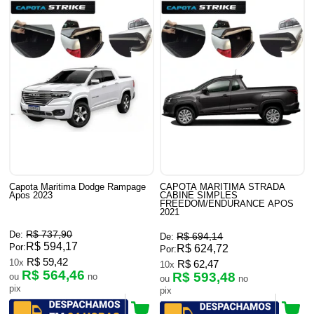
Capota Maritima Dodge Rampage
CAPOTA MARITIMA STRADA
Apos 2023
CABINE SIMPLES
FREEDOM/ENDURANCE APOS
2021
R$ 737,90
De:
R$ 694,14
De:
R$ 594,17
Por:
R$ 624,72
Por:
R$ 59,42
10x
R$ 62,47
10x
R$ 564,46
R$ 593,48
ou
no
ou
no
pix
pix