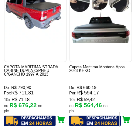
CAPOTA MARITIMA STRADA
Capota Maritima Montana Apos
CABINE DUPLA C/PNEU
2023 KEKO
C/GANCHO 1997 A 2013
R$ 790,90
R$ 660,19
De:
De:
R$ 711,81
R$ 594,17
Por:
Por:
R$ 71,18
R$ 59,42
10x
10x
R$ 676,22
R$ 564,46
ou
no
ou
no
pix
pix