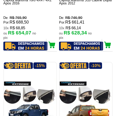
Capota Maritima Toro 4X4 / 4X2
Capota Maritima S10 Cabine Dupla
Apos 2016
Apos 2012
R$ 765,90
R$ 746,90
De:
De:
R$ 688,50
R$ 661,41
Por:
Por:
R$ 68,85
R$ 66,14
10x
10x
R$ 654,07
R$ 628,34
ou
no
ou
no
pix
pix
-15%
-10%