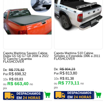
Capota Maritima Saveiro Cabine
Capota Maritima S10 Cabine
Dupla G5 G6 G7 G8 2008 a 2022
Simples e Estendida 1996 a 2011
S/ Gancho Caçamba
FLASHCOVER
FLASHCOVER
R$ 904,23
De:
R$ 775,92
De:
R$ 813,80
Por:
R$ 698,32
Por:
R$ 81,38
10x
R$ 69,83
10x
R$ 773,11
R$ 663,40
ou
no
ou
no
pix
pix