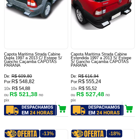
Capota Maritima Strada Cabine
Capota Maritima Strada Cabine
Dupla 1997 a 2013 C/ Estepe S/
Estendida 1997 a 2013 S/ Estepe
Gancho Caçamba CAPOTAS
S/ Gancho Caçamba CAPOTAS
PARANA
PARANA
R$ 609,80
R$ 616,94
De:
De:
R$ 548,82
R$ 555,24
Por:
Por:
R$ 54,88
R$ 55,52
10x
10x
R$ 521,38
R$ 527,48
ou
no
ou
no
pix
pix
-13%
-18%