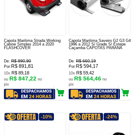
Capota Maritima Strada Working
Capota Maritima Saveiro G2 G3 G4
Cabine Simples 2014 a 2020
1996 a 2012 S/ Grade S/ Estepe
FLASHCOVER
Caçamba CAPOTAS PARANA
R$ 990,90
R$ 660,19
De:
De:
R$ 891,81
R$ 594,17
Por:
Por:
R$ 89,18
R$ 59,42
10x
10x
R$ 847,22
R$ 564,46
ou
no
ou
no
pix
pix
-10%
-24%