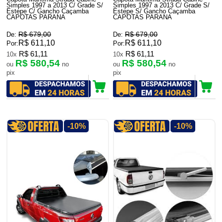
Simples 1997 a 2013 C/ Grade S/
Simples 1997 a 2013 C/ Grade S/
Estepe C/ Gancho Caçamba
Estepe S/ Gancho Caçamba
CAPOTAS PARANA
CAPOTAS PARANA
R$ 679,00
R$ 679,00
De:
De:
R$ 611,10
R$ 611,10
Por:
Por:
R$ 61,11
R$ 61,11
10x
10x
R$ 580,54
R$ 580,54
ou
no
ou
no
pix
pix
-10%
-10%