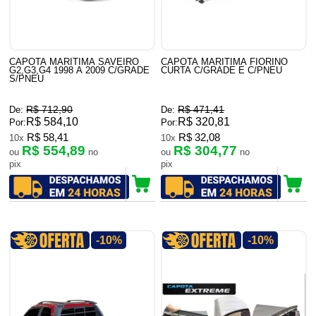
CAPOTA MARITIMA SAVEIRO
CAPOTA MARITIMA FIORINO
G2,G3,G4 1998 A 2009 C/GRADE
CURTA C/GRADE E C/PNEU
S/PNEU
R$ 712,90
R$ 471,41
De:
De:
R$ 584,10
R$ 320,81
Por:
Por:
R$ 58,41
R$ 32,08
10x
10x
R$ 554,89
R$ 304,77
ou
no
ou
no
pix
pix
-10%
-10%