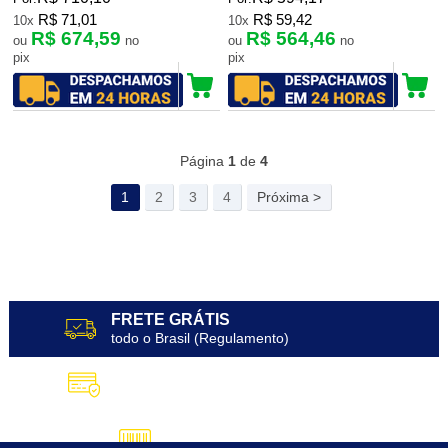
R$ 71,01
R$ 59,42
10x
10x
R$ 674,59
R$ 564,46
ou
no
ou
no
pix
pix
123
Produtos
Página
1
de
4
1
2
3
4
Próxima >
FRETE GRÁTIS
todo o Brasil (Regulamento)
10X SEM JUROS
no Cartão de Crédito
5% DESCONTO
no Pix