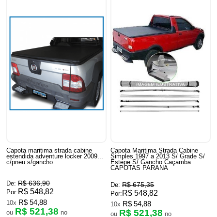
Capota maritima strada cabine
Capota Maritima Strada Cabine
estendida adventure locker 2009...
Simples 1997 a 2013 S/ Grade S/
c/pneu s/gancho
Estepe S/ Gancho Caçamba
CAPOTAS PARANA
R$ 636,90
De:
R$ 675,35
De:
R$ 548,82
Por:
R$ 548,82
Por:
R$ 54,88
10x
R$ 54,88
10x
R$ 521,38
R$ 521,38
ou
no
ou
no