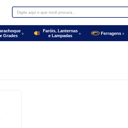
70085
arachoque
Faróis, Lanternas
Ferragens
e Grades
e Lampadas
996770085
autoparts.com.br