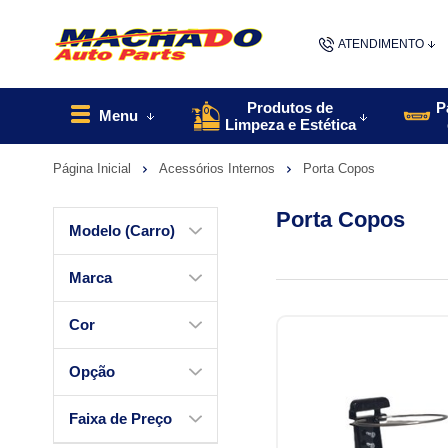
ATENDIMENTO
(48) 9967
Produtos de
P
Menu
Limpeza e Estética
48
Página Inicial
Acessórios Internos
Porta Copos
contato@machado
Porta Copos
Modelo (Carro)
Marca
Cor
Opção
Faixa de Preço