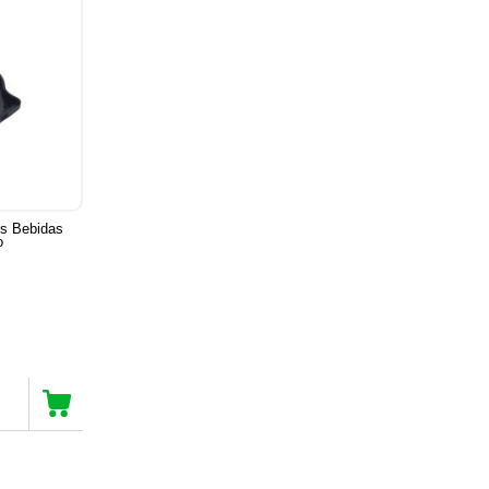
os Bebidas
o