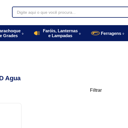
70085
arachoque
Faróis, Lanternas
Ferragens
e Grades
e Lampadas
996770085
autoparts.com.br
 D Agua
Filtrar