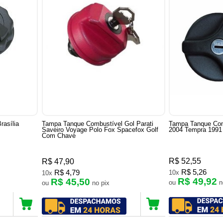
asília
Tampa Tanque Combustível Gol Parati
Tampa Tanque Comb
Saveiro Voyage Polo Fox Spacefox Golf
2004 Tempra 1991
Com Chave
R$ 52,55
R$ 47,90
R$ 5,26
R$ 4,79
10x
10x
R$ 49,92
R$ 45,50
ou
ou
no pix