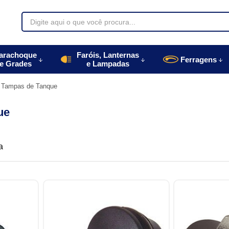
70085
arachoque
Faróis, Lanternas
Ferragens
e Grades
e Lampadas
996770085
Tampas de Tanque
autoparts.com.br
ue
a