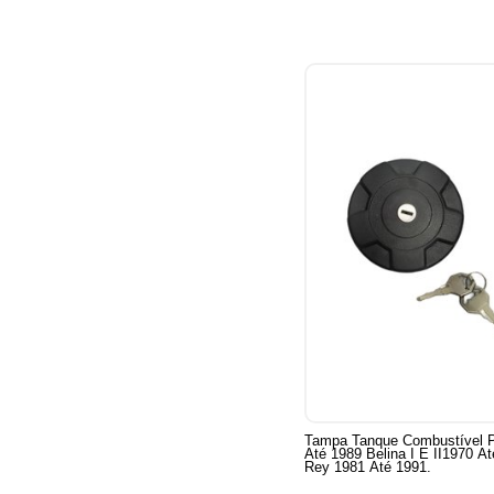
Tampa Tanque Combustível 
Até 1989 Belina I E II1970 Até 1991 Del
Rey 1981 Até 1991.