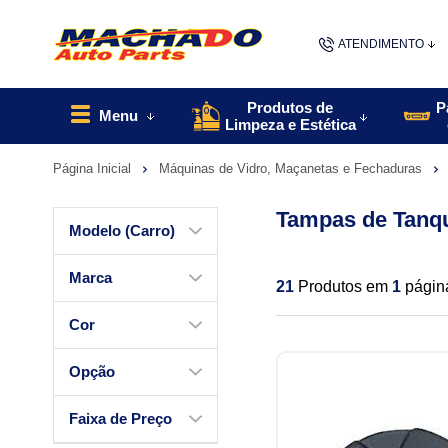
ATENDIMENTO
(48) 9967
Produtos de
P
Menu
Limpeza e Estética
48
Página Inicial
Máquinas de Vidro, Maçanetas e Fechaduras
contato@machado
Tampas de Tanq
Modelo (Carro)
Marca
21
Produtos em
1
págin
Cor
Opção
Faixa de Preço