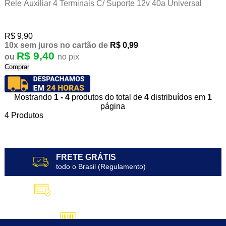
Rele Auxiliar 4 Terminais C/ Suporte 12v 40a Universal
R$ 9,90
10x
sem juros
no cartão
de
R$ 0,99
R$ 9,40
ou
no pix
Comprar
Mostrando
1 - 4
produtos do total de
4
distribuídos em
1
página
4
Produtos
FRETE GRÁTIS
todo o Brasil (Regulamento)
10X SEM JUROS
no Cartão de Crédito
5% DESCONTO
no Pix