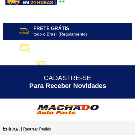
FRETE GRÁTIS
todo o Brasil (Regulamento)
10X SEM JUROS
no Cartão de Crédito
5% DESCONTO
no Pix
CADASTRE-SE
30 ANOS
de Experiência
Para Receber Novidades
Entrega |
Rastrear Pedido