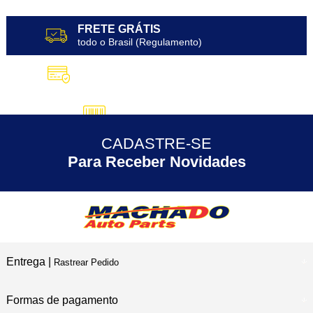
FRETE GRÁTIS
todo o Brasil (Regulamento)
10X SEM JUROS
no Cartão de Crédito
5% DESCONTO
no Pix
CADASTRE-SE
30 ANOS
de Experiência
Para Receber Novidades
Entrega |
Rastrear Pedido
Formas de pagamento