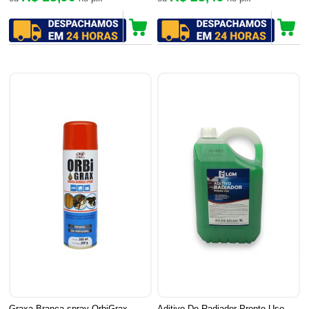
Graxa Branca spray OrbiGrax
Aditivo De Radiador Pronto Uso