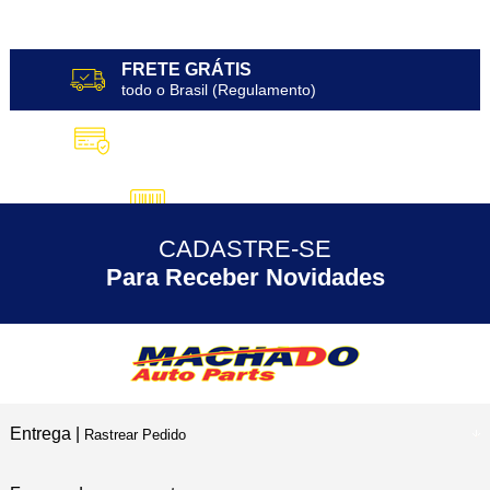
FRETE GRÁTIS
todo o Brasil (Regulamento)
10X SEM JUROS
no Cartão de Crédito
5% DESCONTO
no Pix
CADASTRE-SE
30 ANOS
de Experiência
Para Receber Novidades
Entrega |
Rastrear Pedido