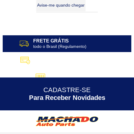
Avise-me quando chegar
9
Produtos
FRETE GRÁTIS
todo o Brasil (Regulamento)
10X SEM JUROS
no Cartão de Crédito
5% DESCONTO
no Pix
CADASTRE-SE
30 ANOS
de Experiência
Para Receber Novidades