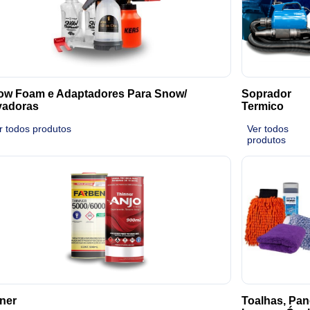
ow Foam e Adaptadores Para Snow/
Soprador
vadoras
Termico
r todos produtos
Ver todos
produtos
ner
Toalhas, Pan