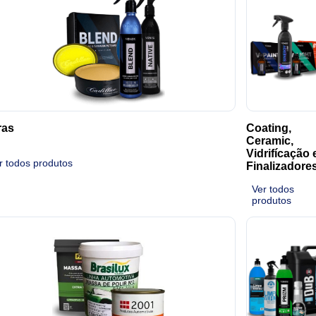
ras
Coating,
Ceramic,
Vidrifícação 
r todos produtos
Finalizadore
Ver todos
produtos