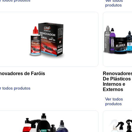
Ver todos
produtos
ovadores de Faróis
Renovadore
De Plásticos
Internos e
r todos produtos
Externos
Ver todos
produtos