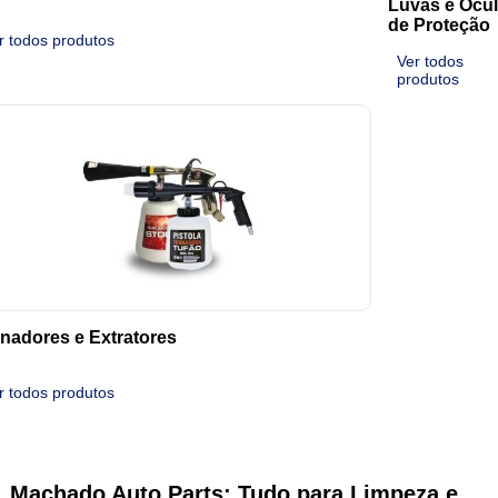
Luvas e Ócu
de Proteção
r todos produtos
Ver todos
produtos
nadores e Extratores
r todos produtos
Machado Auto Parts: Tudo para Limpeza e