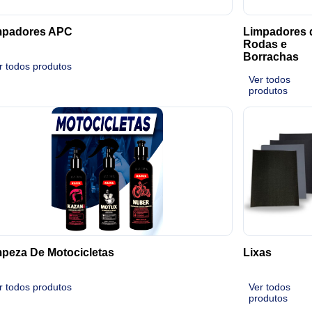
mpadores APC
Limpadores 
Rodas e
Borrachas
r todos produtos
Ver todos
produtos
peza De Motocicletas
Lixas
r todos produtos
Ver todos
produtos