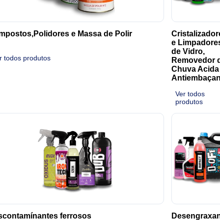
postos,Polidores e Massa de Polir
Cristalizador
e Limpadore
de Vidro,
r todos produtos
Removedor 
Chuva Acida
Antiembaçan
Ver todos
produtos
contamínantes ferrosos
Desengraxan