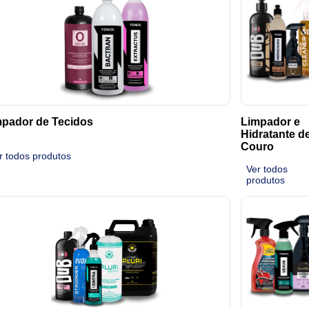
pador de Tecidos
Limpador e
Hidratante d
Couro
r todos produtos
Ver todos
produtos