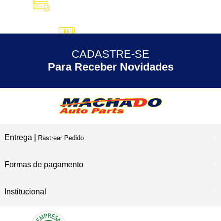
10X SEM JUROS
no Cartão de Crédito
5% DESCONTO
no Pix
CADASTRE-SE
30 ANOS
de Experiência
Para Receber Novidades
Entrega |
Rastrear Pedido
Formas de pagamento
Institucional