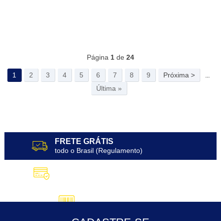
Página
1
de
24
1
2
3
4
5
6
7
8
9
Próxima >
...
Última »
FRETE GRÁTIS
todo o Brasil (Regulamento)
10X SEM JUROS
no Cartão de Crédito
5% DESCONTO
no Pix