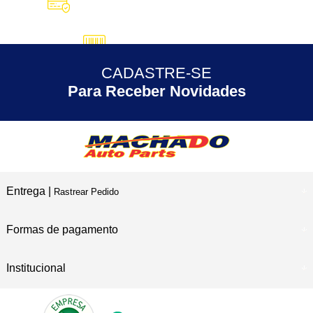
10X SEM JUROS
no Cartão de Crédito
5% DESCONTO
no Pix
CADASTRE-SE
30 ANOS
de Experiência
Para Receber Novidades
Entrega |
Rastrear Pedido
Formas de pagamento
Institucional