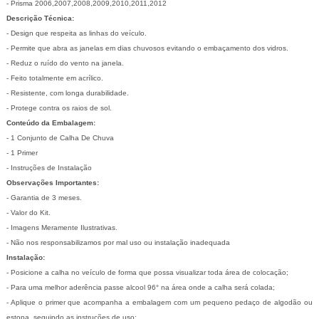
- Prisma 2006,2007,2008,2009,2010,2011,2012
Descrição Técnica:
- Design que respeita as linhas do veículo.
- Permite que abra as janelas em dias chuvosos evitando o embaçamento dos vidros.
- Reduz o ruído do vento na janela.
- Feito totalmente em acrílico.
- Resistente, com longa durabilidade.
- Protege contra os raios de sol.
Conteúdo da Embalagem:
- 1 Conjunto de Calha De Chuva
- 1 Primer
- Instruções de Instalação
Observações Importantes:
- Garantia de 3 meses.
- Valor do Kit.
- Imagens Meramente Ilustrativas.
- Não nos responsabilizamos por mal uso ou instalação inadequada
Instalação:
- Posicione a calha no veículo de forma que possa visualizar toda área de colocação;
- Para uma melhor aderência passe alcool 96° na área onde a calha será colada;
- Aplique o primer que acompanha a embalagem com um pequeno pedaço de algodão ou
estopa, seguindo as instruções de uso;