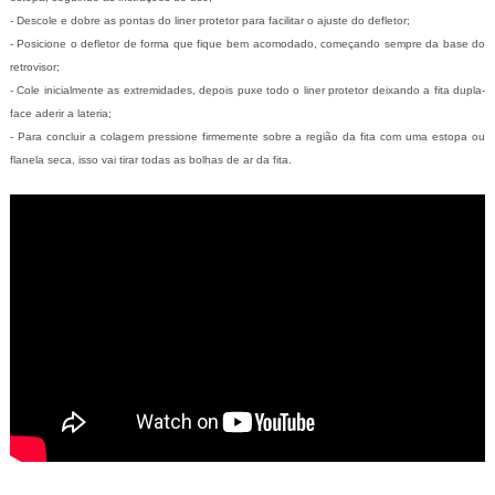
- Descole e dobre as pontas do liner protetor para facilitar o ajuste do defletor;
- Posicione o defletor de forma que fique bem acomodado, começando sempre da base do
retrovisor;
- Cole inicialmente as extremidades, depois puxe todo o liner protetor deixando a fita dupla-
face aderir a lateria;
- Para concluir a colagem pressione firmemente sobre a região da fita com uma estopa ou
flanela seca, isso vai tirar todas as bolhas de ar da fita.