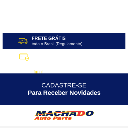
FRETE GRÁTIS
todo o Brasil (Regulamento)
10X SEM JUROS
no Cartão de Crédito
5% DESCONTO
no Pix
CADASTRE-SE
30 ANOS
de Experiência
Para Receber Novidades