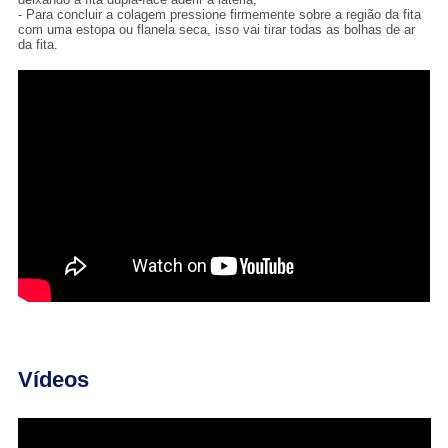
- Para concluir a colagem pressione firmemente sobre a região da fita
com uma estopa ou flanela seca, isso vai tirar todas as bolhas de ar
da fita.
Vídeos