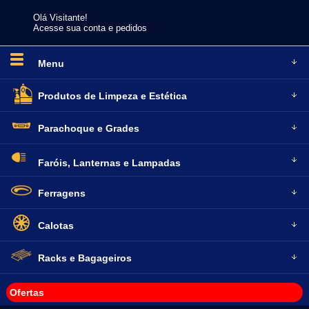
Olá Visitante!
Acesse sua conta e pedidos
Menu
Produtos de
Limpeza e Estética
Parachoque
e Grades
Faróis, Lanternas
e Lampadas
Ferragens
Calotas
Racks e
Bagageiros
Ofertas