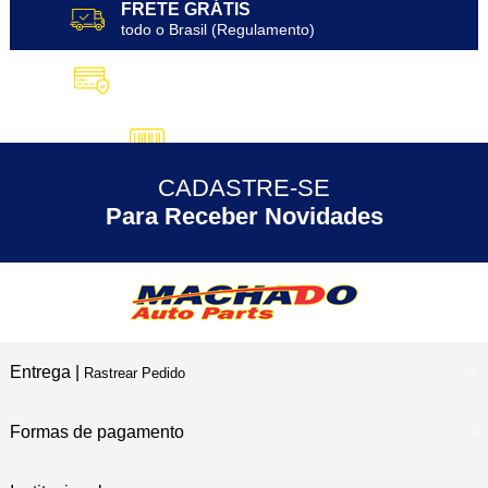
FRETE GRÁTIS
todo o Brasil (Regulamento)
10X SEM JUROS
no Cartão de Crédito
5% DESCONTO
no Pix
CADASTRE-SE
30 ANOS
de Experiência
Para Receber Novidades
Entrega |
Rastrear Pedido
Formas de pagamento