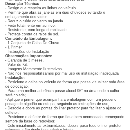
Descrição Técnica:
- Design que respeita as linhas do veículo.
- Permite que abra as janelas em dias chuvosos evitando o
embaçamento dos vidros.
- Reduz o ruído do vento na janela.
- Feito totalmente em acrílico.
- Resistente, com longa durabilidade.
- Protege contra os raios de sol.
Conteúdo da Embalagem:
- 1 Conjunto de Calha De Chuva
- 1 Primer
- Instruções de Instalação
Observações Importantes:
- Garantia de 3 meses.
- Valor do Kit.
- Imagens Meramente Ilustrativas.
- Não nos responsabilizamos por mal uso ou instalação inadequada
Instalação:
- Posicione a calha no veículo de forma que possa visualizar toda área
de colocação;
- Para uma melhor aderência passe alcool 96° na área onde a calha
será colada;
- Aplique o primer que acompanha a embalagem com um pequeno
pedaço de algodão ou estopa, seguindo as instruções de uso;
- Descole e dobre as pontas do liner protetor para facilitar o ajuste do
defletor;
- Posicione o defletor de forma que fique bem acomodado, começando
sempre da base do retrovisor;
- Cole inicialmente as extremidades, depois puxe todo o liner protetor
deixando a fita dupla-face aderir a lateria;