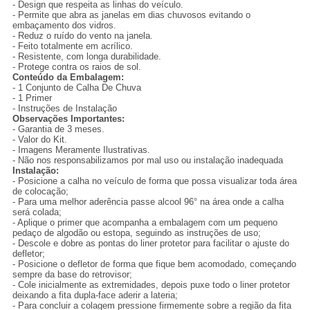
- Design que respeita as linhas do veículo.
- Permite que abra as janelas em dias chuvosos evitando o
embaçamento dos vidros.
- Reduz o ruído do vento na janela.
- Feito totalmente em acrílico.
- Resistente, com longa durabilidade.
- Protege contra os raios de sol.
Conteúdo da Embalagem:
- 1 Conjunto de Calha De Chuva
- 1 Primer
- Instruções de Instalação
Observações Importantes:
- Garantia de 3 meses.
- Valor do Kit.
- Imagens Meramente Ilustrativas.
- Não nos responsabilizamos por mal uso ou instalação inadequada
Instalação:
- Posicione a calha no veículo de forma que possa visualizar toda área
de colocação;
- Para uma melhor aderência passe alcool 96° na área onde a calha
será colada;
- Aplique o primer que acompanha a embalagem com um pequeno
pedaço de algodão ou estopa, seguindo as instruções de uso;
- Descole e dobre as pontas do liner protetor para facilitar o ajuste do
defletor;
- Posicione o defletor de forma que fique bem acomodado, começando
sempre da base do retrovisor;
- Cole inicialmente as extremidades, depois puxe todo o liner protetor
deixando a fita dupla-face aderir a lateria;
- Para concluir a colagem pressione firmemente sobre a região da fita