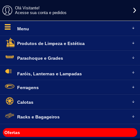
Olá Visitante!
Acesse sua conta e pedidos
Menu
Produtos de
Limpeza e Estética
Parachoque
e Grades
Faróis, Lanternas
e Lampadas
Ferragens
Calotas
Racks e
Bagageiros
Ofertas