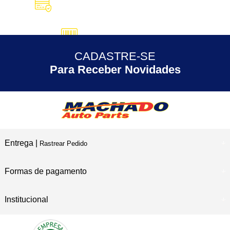
10X SEM JUROS
no Cartão de Crédito
5% DESCONTO
no Pix
CADASTRE-SE
30 ANOS
de Experiência
Para Receber Novidades
Entrega |
Rastrear Pedido
Formas de pagamento
Institucional