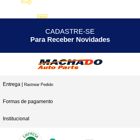
10X SEM JUROS
no Cartão de Crédito
5% DESCONTO
no Pix
CADASTRE-SE
30 ANOS
de Experiência
Para Receber Novidades
Entrega |
Rastrear Pedido
Formas de pagamento
Institucional