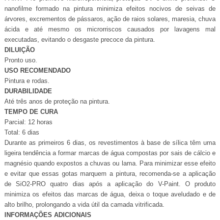
nanofilme formado na pintura minimiza efeitos nocivos de seivas de
rvores, excrementos de pássaros, ação de raios solares, maresia, chuva
cida e até mesmo os microrriscos causados por lavagens mal
executadas, evitando o desgaste precoce da pintura.
DILUIÇÃO
Pronto uso.
USO RECOMENDADO
Pintura e rodas.
DURABILIDADE
Até três anos de proteção na pintura.
TEMPO DE CURA
Parcial: 12 horas
Total: 6 dias
Durante as primeiros 6 dias, os revestimentos à base de sílica têm uma
ligeira tendência a formar marcas de água compostas por sais de cálcio e
magnésio quando expostos a chuvas ou lama. Para minimizar esse efeito
e evitar que essas gotas marquem a pintura, recomenda-se a aplicação
de SiO2-PRO quatro dias após a aplicação do V-Paint. O produto
minimiza os efeitos das marcas de água, deixa o toque aveludado e de
alto brilho, prolongando a vida útil da camada vitrificada.
INFORMAÇÕES ADICIONAIS