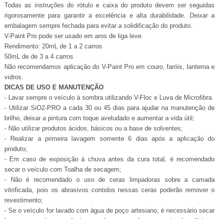
Todas as instruções do rótulo e caixa do produto devem ser seguidas
rigorosamente para garantir a excelência e alta durabilidade. Deixar a
embalagem sempre fechada para evitar a solidificação do produto.
V-Paint Pro pode ser usado em aros de liga leve.
Rendimento: 20mL de 1 a 2 carros
50mL de de 3 a 4 carros
Não recomendamos aplicação do V-Paint Pro em couro, faróis, lanterna e
vidros.
DICAS DE USO E MANUTENÇÃO
- Lavar sempre o veículo à sombra utilizando V-Floc e Luva de Microfibra.
- Utilizar SiO2-PRO a cada 30 ou 45 dias para ajudar na manutenção de
brilho, deixar a pintura com toque aveludado e aumentar a vida útil;
- Não utilizar produtos ácidos, básicos ou a base de solventes;
- Realizar a primeira lavagem somente 6 dias após a aplicação do
produto;
- Em caso de exposição à chuva antes da cura total, é recomendado
secar o veículo com Toalha de secagem;
- Não é recomendado o uso de ceras limpadoras sobre a camada
vitrificada, pois os abrasivos contidos nessas ceras poderão remover o
revestimento;
- Se o veículo for lavado com água de poço artesiano, é necessário secar