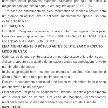
bem para evitar possíveis manchas causadas por sais de cálcio e
magnésio contidos nessa água, e em seguida aplicar SiO2-PRO.
- Em caso de entupimento do bico, recomenda-se reabrir o orifício com
um grampo ou agulha; lavar o aplicador imediatamente após o uso para
evitar solidificação.
PRECAUÇÕES
CUIDADO! Perigosa sua ingestão. Evite contato prolongado com a pele.
Lavar as mãos após o uso. CONSERVE FORA DO ALCANCE DAS
CRIANÇAS E ANIMAIS DOMÉSTICOS.
LEIA ATENTAMENTE O RÓTULO ANTES DE UTILIZAR O PRODUTO.
MODO DE USAR
Certificar-se de que a pintura esteja em perfeito estado e livre de riscos.
Aplicar o produto com auxílio do aplicador contido na embalagem, envolto
na microfibra de suede.
Iniciar a aplicação com movimentos cruzados, em área não superior à
80cm x 80cm, até o total preenchimento da área.
Realizar o acabamento com auxílio de toalha de microfibra limpa e seca
até observar o brilho desejado.
Finalizar com um pano de acabamento ultrafino. Repetir o procedimento
até a conclusão do veículo. Em caso de manchas, recomendamos
reaplicar o produto na área manchada e removê-lo em até 1 minuto.
IMPORTANTE