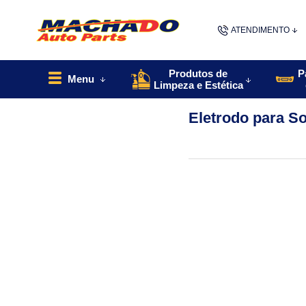
ATENDIMENTO
(48) 9967
Produtos de
P
Menu
Limpeza e Estética
48
Eletrodo para S
contato@machado