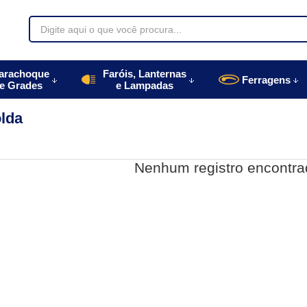
70085
arachoque
Faróis, Lanternas
Ferragens
e Grades
e Lampadas
996770085
olda
autoparts.com.br
Nenhum registro encontra