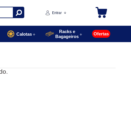
Entrar
Racks e
Ofertas
Calotas
Bagageiros
do.