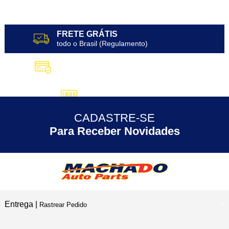
FRETE GRÁTIS
todo o Brasil (Regulamento)
10X SEM JUROS
no Cartão de Crédito
5% DESCONTO
no Pix
CADASTRE-SE
30 ANOS
de Experiência
Para Receber Novidades
Entrega |
Rastrear Pedido