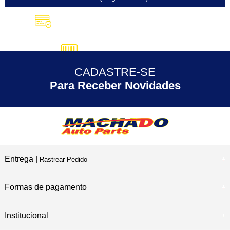
10X SEM JUROS
no Cartão de Crédito
5% DESCONTO
no Pix
CADASTRE-SE
30 ANOS
de Experiência
Para Receber Novidades
Entrega |
Rastrear Pedido
Formas de pagamento
Institucional