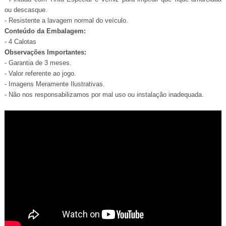
ou descasque.
- Resistente a lavagem normal do veículo.
Conteúdo da Embalagem:
- 4 Calotas
Observações Importantes:
- Garantia de 3 meses.
- Valor referente ao jogo.
- Imagens Meramente Ilustrativas.
- Não nos responsabilizamos por mal uso ou instalação inadequada.