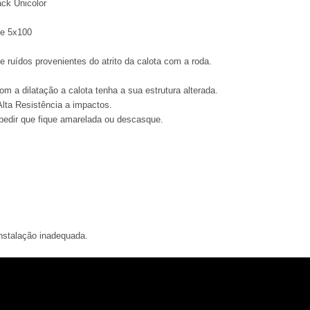
ck Unicolor
 e 5x100
e ruídos provenientes do atrito da calota com a roda.
om a dilatação a calota tenha a sua estrutura alterada.
lta Resistência a impactos.
mpedir que fique amarelada ou descasque.
nstalação inadequada.