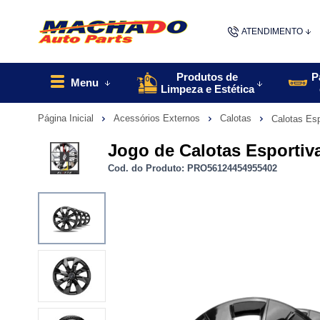
ATENDIMENTO
(48) 9967
Produtos de
P
Menu
Limpeza e Estética
48
Página Inicial
Acessórios Externos
Calotas
Calotas Esp
contato@machado
Jogo de Calotas Esportiv
Cod. do Produto: PRO56124454955402