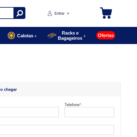
Entrar
Racks e
Ofertas
Calotas
Bagageiros
o chegar
Telefone
*
: