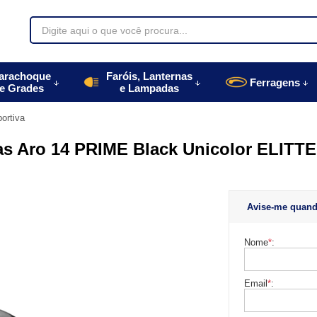
70085
arachoque
Faróis, Lanternas
Ferragens
e Grades
e Lampadas
996770085
ortiva
autoparts.com.br
as Aro 14 PRIME Black Unicolor ELITTE
Avise-me quand
Nome
*
:
Email
*
: