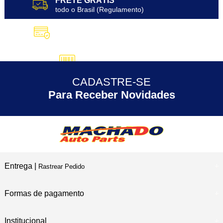
FRETE GRÁTIS
todo o Brasil (Regulamento)
10X SEM JUROS
no Cartão de Crédito
5% DESCONTO
no Pix
CADASTRE-SE
30 ANOS
de Experiência
Para Receber Novidades
Entrega |
Rastrear Pedido
Formas de pagamento
Institucional