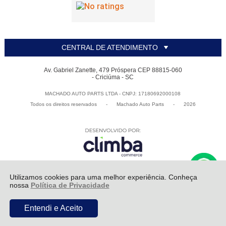
CENTRAL DE ATENDIMENTO
Av. Gabriel Zanette, 479 Próspera CEP 88815-060
- Criciúma - SC
MACHADO AUTO PARTS LTDA - CNPJ: 17180692000108
Todos os direitos reservados
-
Machado Auto Parts
-
2026
Utilizamos cookies para uma melhor experiência. Conheça
nossa
Política de Privacidade
ADICIONAR AO
R$ 399,00
Entendi e Aceito
CARRINHO