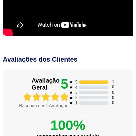
Avaliações dos Clientes
5
Avaliação
1
5
Geral
0
4
0
3
0
2
0
1
Baseado em
1
Avaliação
100%
recomendam esse produto