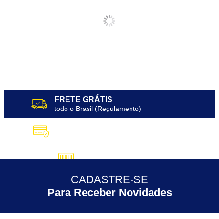
FRETE GRÁTIS
todo o Brasil (Regulamento)
10X SEM JUROS
no Cartão de Crédito
5% DESCONTO
no Pix
CADASTRE-SE
30 ANOS
de Experiência
Para Receber Novidades