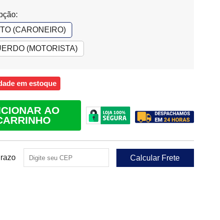
pção:
ITO (CARONEIRO)
ERDO (MOTORISTA)
dade em estoque
ICIONAR AO
CARRINHO
Prazo