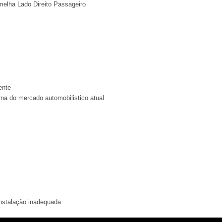
melha Lado Direito Passageiro
ente
rna do mercado automobilistico atual
instalação inadequada