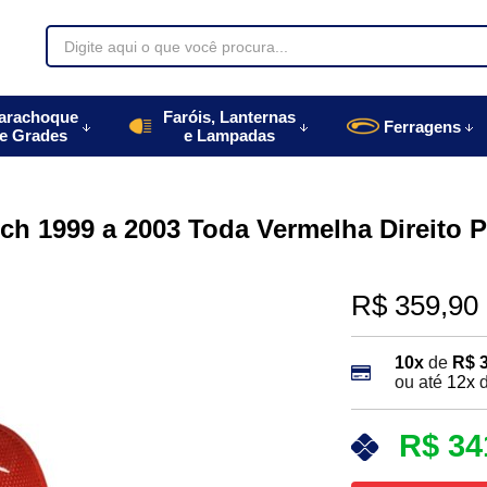
70085
arachoque
Faróis, Lanternas
Ferragens
e Grades
e Lampadas
996770085
autoparts.com.br
tch 1999 a 2003 Toda Vermelha Direito 
R$ 359,90
10x
de
R$ 
ou até
12x
R$ 34