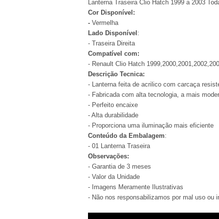
Lanterna Traseira Clio Hatch 1999 a 2003 Tod
Cor Disponível:
-
Vermelha
Lado Disponível
:
- Traseira Direita
Compatível com:
- Renault Clio Hatch 1999,2000,2001,2002,20
Descrição Tecnica:
- Lanterna feita de acrilico com carcaça resist
- Fabricada com alta tecnologia, a mais mode
- Perfeito encaixe
- Alta durabilidade
- Proporciona uma iluminação mais eficiente
Conteúdo da Embalagem
:
- 01 Lanterna Traseira
Observações:
- Garantia de 3 meses
- Valor da Unidade
- Imagens Meramente Ilustrativas
- Não nos responsabilizamos por mal uso ou 