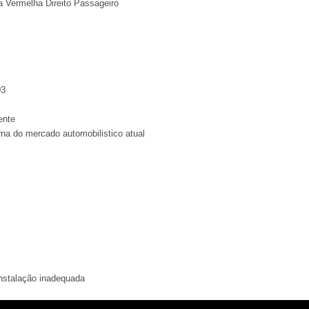
a Vermelha Direito Passageiro
03
ente
rna do mercado automobilistico atual
instalação inadequada