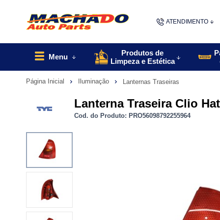
ATENDIMENTO
(48) 9967
Produtos de
P
Menu
Limpeza e Estética
48
Página Inicial
Iluminação
Lanternas Traseiras
contato@machado
Lanterna Traseira Clio Ha
Cod. do Produto: PRO56098792255964