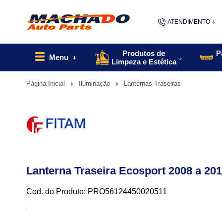
ATENDIMENTO
(48) 9967
Produtos de
P
Menu
Limpeza e Estética
48
Página Inicial
Iluminação
Lanternas Traseiras
contato@machado
Lanterna Traseira Ecosport 2008 a 201
Cod. do Produto: PRO56124450020511