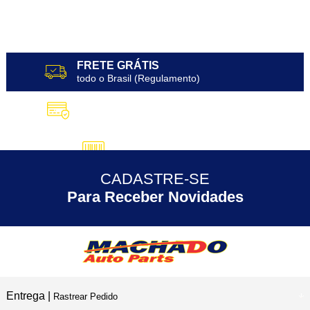
FRETE GRÁTIS
todo o Brasil (Regulamento)
10X SEM JUROS
no Cartão de Crédito
5% DESCONTO
no Pix
CADASTRE-SE
30 ANOS
de Experiência
Para Receber Novidades
Entrega |
Rastrear Pedido