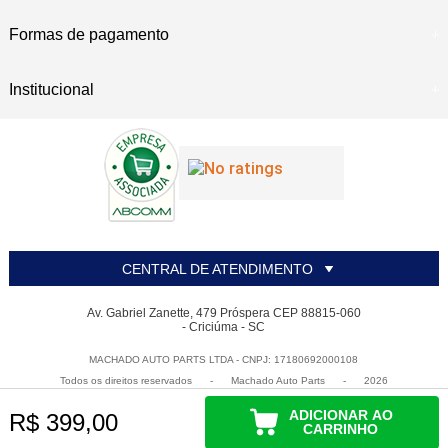
Formas de pagamento
Institucional
CENTRAL DE ATENDIMENTO
Av. Gabriel Zanette, 479 Próspera CEP 88815-060
- Criciúma - SC
MACHADO AUTO PARTS LTDA - CNPJ: 17180692000108
Todos os direitos reservados
-
Machado Auto Parts
-
2026
ADICIONAR AO
R$ 399,00
CARRINHO