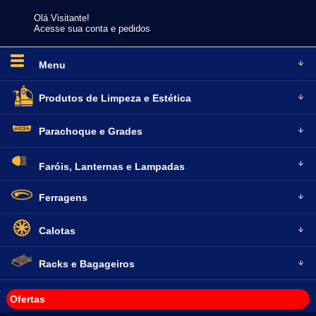
Olá Visitante!
Acesse sua conta e pedidos
Menu
Produtos de
Limpeza e Estética
Parachoque
e Grades
Faróis, Lanternas
e Lampadas
Ferragens
Calotas
Racks e
Bagageiros
Ofertas