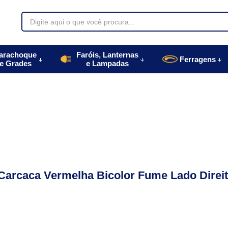
70085
arachoque
Faróis, Lanternas
Ferragens
e Grades
e Lampadas
996770085
autoparts.com.br
 Carcaca Vermelha Bicolor Fume Lado Direi