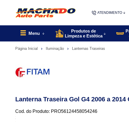
ATENDIMENTO
(48) 9967
Produtos de
P
Menu
Limpeza e Estética
48
Página Inicial
Iluminação
Lanternas Traseiras
contato@machado
Lanterna Traseira Gol G4 2006 a 2014
Cod. do Produto: PRO56124458054246