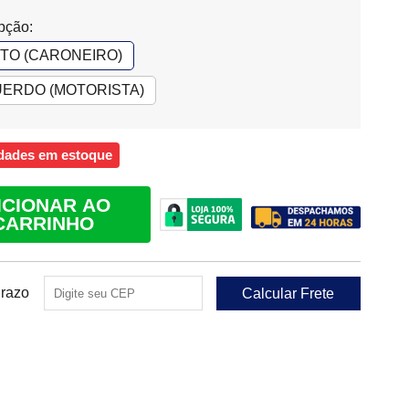
pção:
ITO (CARONEIRO)
ERDO (MOTORISTA)
dades em estoque
ICIONAR AO
CARRINHO
Prazo