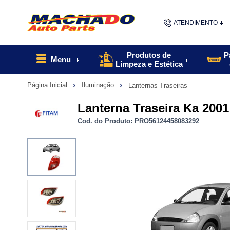
ATENDIMENTO
(48) 9967
Produtos de
P
Menu
Limpeza e Estética
48
Página Inicial
Iluminação
Lanternas Traseiras
contato@machado
Lanterna Traseira Ka 2001
Cod. do Produto: PRO56124458083292