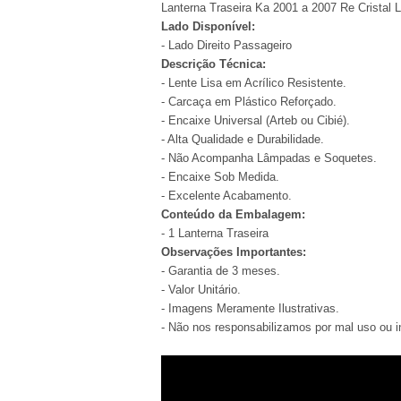
Lanterna Traseira Ka 2001 a 2007 Re Cristal 
Lado Disponível:
- Lado Direito Passageiro
Descrição Técnica:
- Lente Lisa em Acrílico Resistente.
- Carcaça em Plástico Reforçado.
- Encaixe Universal (Arteb ou Cibié).
- Alta Qualidade e Durabilidade.
- Não Acompanha Lâmpadas e Soquetes.
- Encaixe Sob Medida.
- Excelente Acabamento.
Conteúdo da Embalagem:
- 1 Lanterna Traseira
Observações Importantes:
- Garantia de 3 meses.
- Valor Unitário.
- Imagens Meramente Ilustrativas.
- Não nos responsabilizamos por mal uso ou i