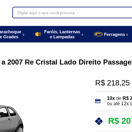
70085
arachoque
Faróis, Lanternas
Ferragens
e Grades
e Lampadas
996770085
autoparts.com.br
 a 2007 Re Cristal Lado Direito Passage
R$ 218,25
10x
de
R$ 
ou até
12x
R$ 20