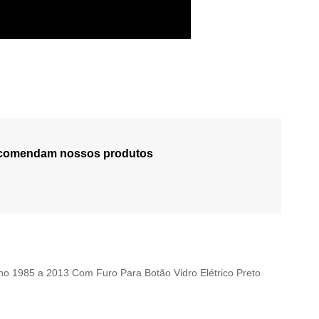
recomendam nossos produtos
no 1985 a 2013 Com Furo Para Botão Vidro Elétrico Preto