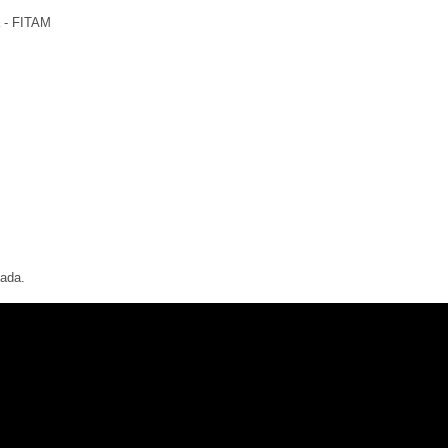
a - FITAM
uada.