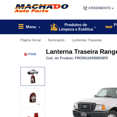
ATENDIMENTO
(48) 9967
Produtos de
P
Menu
Limpeza e Estética
48
Página Inicial
Iluminação
Lanternas Traseiras
contato@machado
Lanterna Traseira Rang
Cod. do Produto: PRO56124458083855