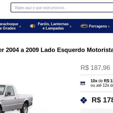
70085
arachoque
Faróis, Lanternas
Ferragens
e Grades
e Lampadas
996770085
autoparts.com.br
er 2004 a 2009 Lado Esquerdo Motorist
R$ 187,96
10x
de
R$ 1
ou até
12x
d
R$ 17