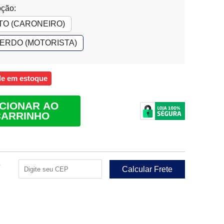
pção:
TO (CARONEIRO)
ERDO (MOTORISTA)
de em estoque
ICIONAR AO
CARRINHO
e