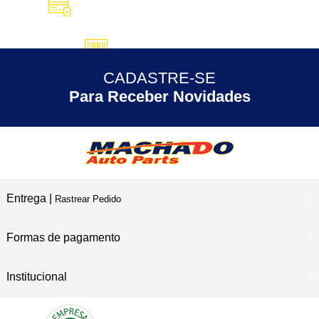
10X SEM JUROS
no Cartão de Crédito
5% DESCONTO
no Pix
CADASTRE-SE
30 ANOS
de Experiência
Para Receber Novidades
Entrega |
Rastrear Pedido
Formas de pagamento
Institucional