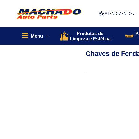
ATENDIMENTO
(48) 9967
Produtos de
P
Menu
Limpeza e Estética
48
Chaves de Fend
contato@machado