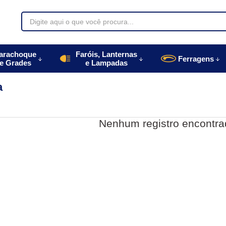
70085
arachoque
Faróis, Lanternas
Ferragens
e Grades
e Lampadas
996770085
a
autoparts.com.br
Nenhum registro encontra