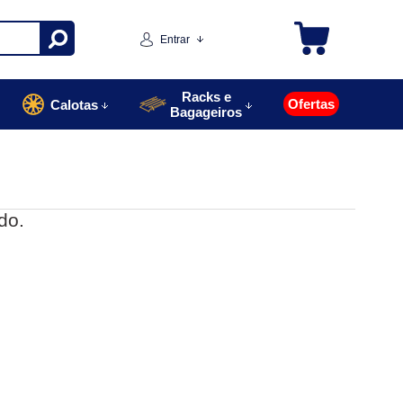
Entrar
Racks e
Ofertas
Calotas
Bagageiros
do.