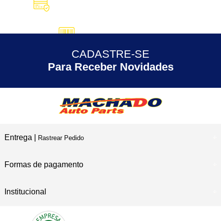
10X SEM JUROS
no Cartão de Crédito
5% DESCONTO
no Pix
CADASTRE-SE
30 ANOS
de Experiência
Para Receber Novidades
Entrega |
Rastrear Pedido
Formas de pagamento
Institucional