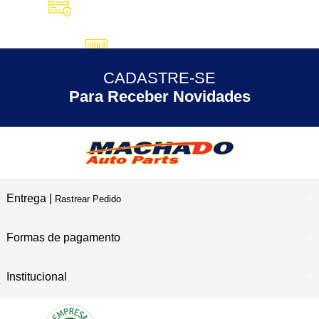
10X SEM JUROS
no Cartão de Crédito
5% DESCONTO
no Pix
CADASTRE-SE
30 ANOS
de Experiência
Para Receber Novidades
Entrega |
Rastrear Pedido
Formas de pagamento
Institucional