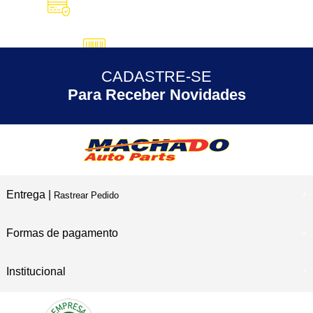
10X SEM JUROS
no Cartão de Crédito
5% DESCONTO
no Pix
CADASTRE-SE
30 ANOS
de Experiência
Para Receber Novidades
Entrega |
Rastrear Pedido
Formas de pagamento
Institucional