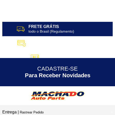
FRETE GRÁTIS
todo o Brasil (Regulamento)
10X SEM JUROS
no Cartão de Crédito
5% DESCONTO
no Pix
CADASTRE-SE
30 ANOS
de Experiência
Para Receber Novidades
Entrega |
Rastrear Pedido