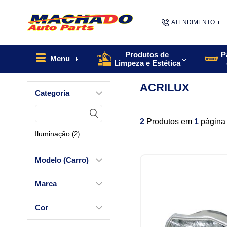
ATENDIMENTO
(48) 9967
Produtos de
P
Menu
Limpeza e Estética
48
ACRILUX
Categoria
contato@machado
2
Produtos em
1
página
Iluminação
(2)
Modelo (Carro)
Marca
Cor