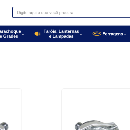
70085
arachoque
Faróis, Lanternas
Ferragens
e Grades
e Lampadas
996770085
autoparts.com.br