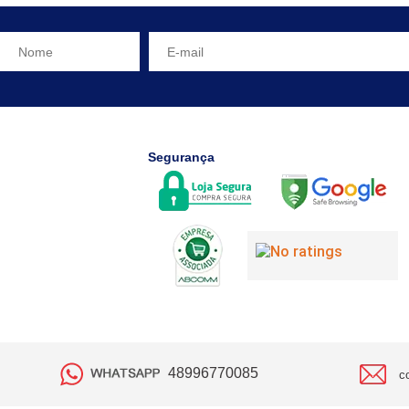
Segurança
48996770085
c