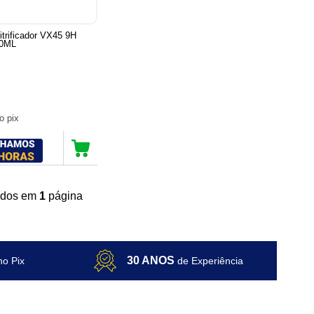
itrificador VX45 9H
20ML
no pix
uídos em
1
página
30 ANOS
no Pix
de Experiência