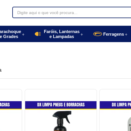
70085
arachoque
Faróis, Lanternas
Ferragens
e Grades
e Lampadas
996770085
autoparts.com.br
a