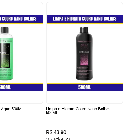
o Aquo 500ML
Limpa e Hidrata Couro Nano Bolhas
500ML
R$ 43,90
R$ 4,39
10x