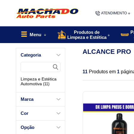
ATENDIMENTO
(48) 9967
Produtos de
P
Menu
Limpeza e Estética
48
ALCANCE PRO
Categoria
contato@machado
11
Produtos em
1
págin
Limpeza e Estética
Automotiva
(11)
Marca
Cor
Opção