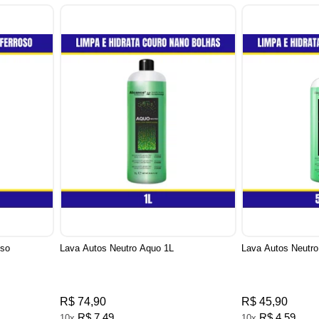
oso
Lava Autos Neutro Aquo 1L
Lava Autos Neutr
R$ 74,90
R$ 45,90
R$ 7,49
R$ 4,59
10x
10x