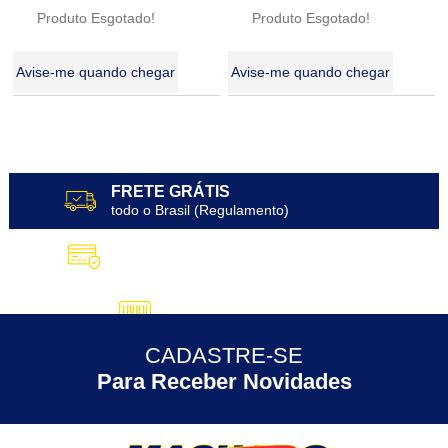
Produto Esgotado!
Produto Esgotado!
Avise-me quando chegar
Avise-me quando chegar
4
Produtos
FRETE GRÁTIS
todo o Brasil (Regulamento)
10X SEM JUROS
no Cartão de Crédito
5% DESCONTO
no Pix
CADASTRE-SE
30 ANOS
de Experiência
Para Receber Novidades