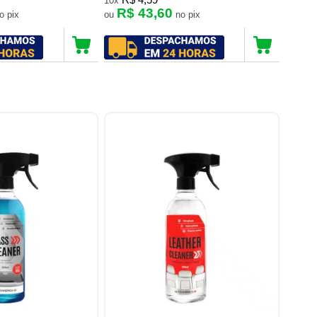
R$ 4,59
10x
R$ 43,60
no pix
ou
no pix