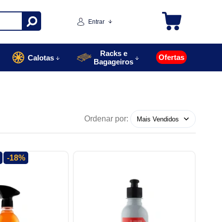
Entrar
Racks e
Ofertas
Calotas
Bagageiros
Ordenar por:
-18%