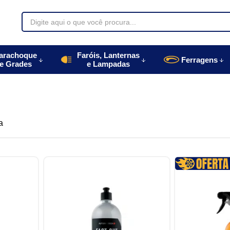
70085
arachoque
Faróis, Lanternas
Ferragens
e Grades
e Lampadas
996770085
autoparts.com.br
a