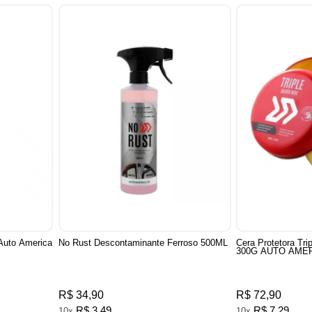
Auto America
No Rust Descontaminante Ferroso 500ML
Cera Protetora Tr
300G AUTO AME
R$ 34,90
R$ 72,90
R$ 3,49
R$ 7,29
10x
10x