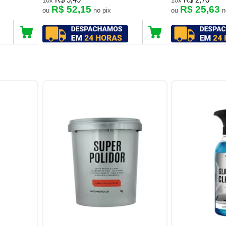
R$ 5,49
R$ 2,70
10x
10x
R$ 52,15
R$ 25,63
ou
no pix
ou