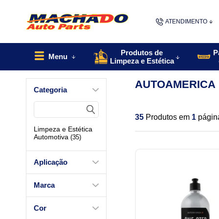
ATENDIMENTO
(48) 9967
Produtos de
P
Menu
Limpeza e Estética
48
AUTOAMERICA
Categoria
contato@machado
35
Produtos em
1
págin
Limpeza e Estética
Automotiva
(35)
Aplicação
Marca
Cor