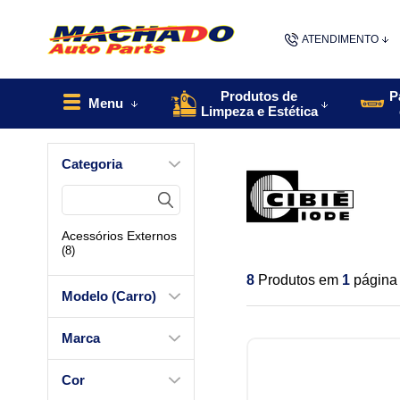
ATENDIMENTO
(48) 9967
Produtos de
P
Menu
Limpeza e Estética
48
Categoria
contato@machado
Acessórios Externos
(8)
8
Produtos em
1
página
Modelo (Carro)
Marca
Cor