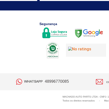
Segurança
48996770085
c
MACHADO AUTO PARTS LTDA - CNPJ: 
Todos os direitos reservados
-
Mach