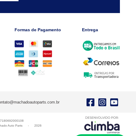
Formas de Pagamento
Entrega
ontato@machadoautoparts.com.br
17180692000108
ado Auto Parts
-
2026