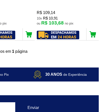
R$ 109,14
R$ 10,91
10x
R$ 103,68
no pix
ou
no pix
ídos em
1
página
30 ANOS
no Pix
de Experiência