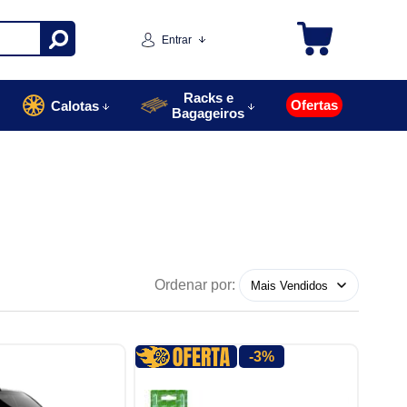
Entrar
Racks e
Ofertas
Calotas
Bagageiros
Ordenar por:
-3%