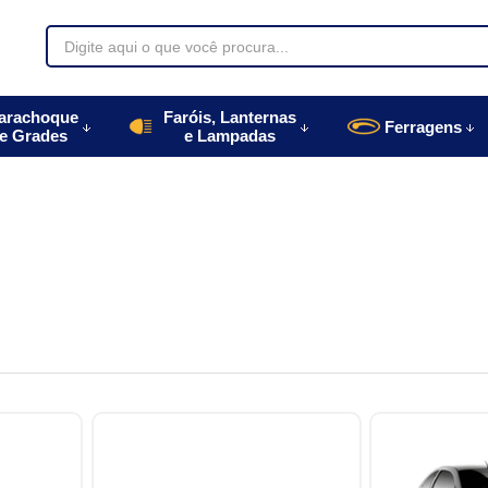
70085
arachoque
Faróis, Lanternas
Ferragens
e Grades
e Lampadas
996770085
autoparts.com.br