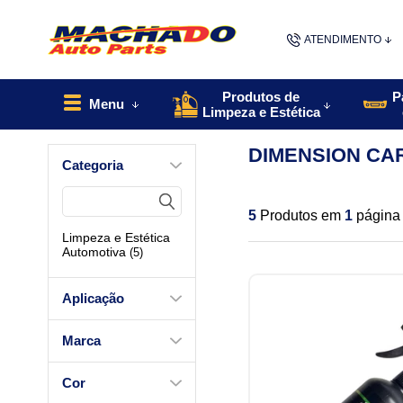
ATENDIMENTO
(48) 9967
Produtos de
P
Menu
Limpeza e Estética
48
DIMENSION CA
Categoria
contato@machado
5
Produtos em
1
página
Limpeza e Estética
Automotiva
(5)
Aplicação
Marca
Cor