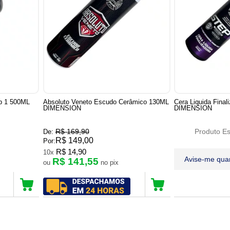
ep 1 500ML
Absoluto Veneto Escudo Cerâmico 130ML
Cera Liquida Fina
DIMENSION
DIMENSION
R$ 169,90
Produto E
De:
R$ 149,00
Por:
R$ 14,90
10x
Avise-me qua
R$ 141,55
ou
no pix