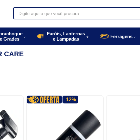
70085
arachoque
Faróis, Lanternas
Ferragens
e Grades
e Lampadas
996770085
R CARE
autoparts.com.br
-12%