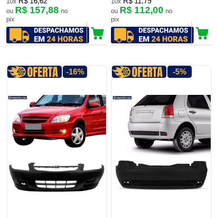
R$ 16,62
R$ 11,79
10x
10x
R$ 157,88
R$ 112,00
ou
no
ou
no
pix
pix
-16%
-5%