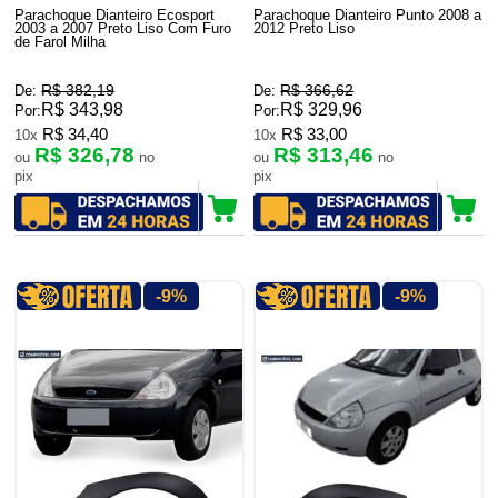
Parachoque Dianteiro Ecosport
Parachoque Dianteiro Punto 2008 a
2003 a 2007 Preto Liso Com Furo
2012 Preto Liso
de Farol Milha
R$ 382,19
R$ 366,62
De:
De:
R$ 343,98
R$ 329,96
Por:
Por:
R$ 34,40
R$ 33,00
10x
10x
R$ 326,78
R$ 313,46
ou
no
ou
no
pix
pix
-9%
-9%