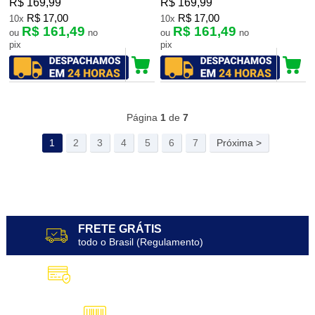
R$ 169,99
R$ 169,99
R$ 17,00
R$ 17,00
10x
10x
R$ 161,49
R$ 161,49
ou
no
ou
no
pix
pix
239
Produtos
Página
1
de
7
1
2
3
4
5
6
7
Próxima >
FRETE GRÁTIS
todo o Brasil (Regulamento)
10X SEM JUROS
no Cartão de Crédito
5% DESCONTO
no Pix