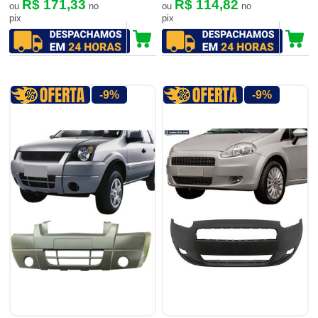
R$ 171,33
R$ 114,82
ou
no
ou
no
pix
pix
-9%
-9%