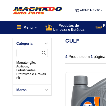
ATENDIMENTO
(48) 9967
Produtos de
P
Menu
Limpeza e Estética
48
GULF
Categoria
contato@machado
4
Produtos em
1
página
Manutenção,
Aditivos,
Lubrificantes,
Protetivos e Graxas
(4)
Marca