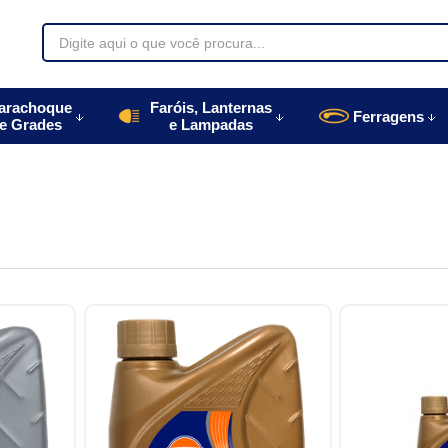
70085
arachoque
Faróis, Lanternas
Ferragens
e Grades
e Lampadas
996770085
autoparts.com.br