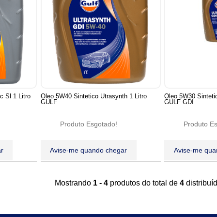
 Sl 1 Litro
Oleo 5W40 Sintetico Utrasynth 1 Litro
Oleo 5W30 Sintetic
GULF
GULF GDI
Produto Esgotado!
Produto E
r
Avise-me quando chegar
Avise-me qua
Mostrando
1 - 4
produtos do total de
4
distribu