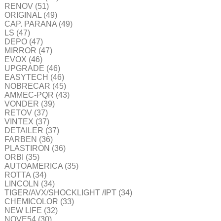
RENOV
(51)
ORIGINAL
(49)
CAP. PARANA
(49)
LS
(47)
DEPO
(47)
MIRROR
(47)
EVOX
(46)
UPGRADE
(46)
EASYTECH
(46)
NOBRECAR
(45)
AMMEC-PQR
(43)
VONDER
(39)
RETOV
(37)
VINTEX
(37)
DETAILER
(37)
FARBEN
(36)
PLASTIRON
(36)
ORBI
(35)
AUTOAMERICA
(35)
ROTTA
(34)
LINCOLN
(34)
TIGER/AVX/SHOCKLIGHT /IPT
(34)
CHEMICOLOR
(33)
NEW LIFE
(32)
NOVE54
(30)