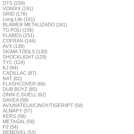
DTS
(239)
VONIXX
(191)
GRID
(176)
Long Life
(161)
BLAWER METALIZADO
(161)
TG POLI
(156)
FLABEG
(151)
COFRAN
(144)
AVX
(138)
SIGMA TOOLS
(130)
SHOCKLIGHT
(129)
TYC
(124)
KJ
(94)
CADILLAC
(87)
NAT
(82)
FLASHCOVER
(66)
DUB BOYZ
(65)
ZINNI E GUELL
(62)
GAVEA
(58)
AVX/NATELA/CINOY/TIGER/IPT
(58)
ALMAPY
(57)
KERS
(56)
METAGAL
(56)
P2
(54)
REMOVEL
(53)