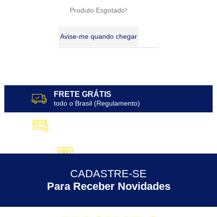
Produto Esgotado!
Avise-me quando chegar
3
Produtos
FRETE GRÁTIS
todo o Brasil (Regulamento)
10X SEM JUROS
no Cartão de Crédito
5% DESCONTO
no Pix
CADASTRE-SE
30 ANOS
de Experiência
Para Receber Novidades